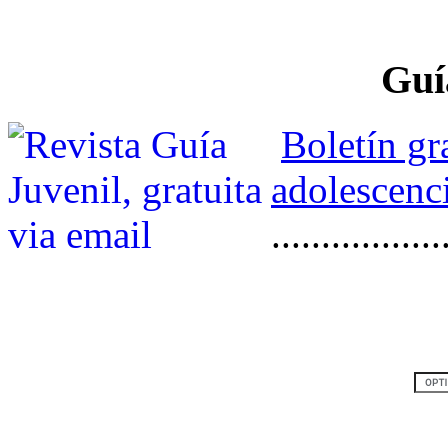
Guí
Boletín gr
adolescenci
.................