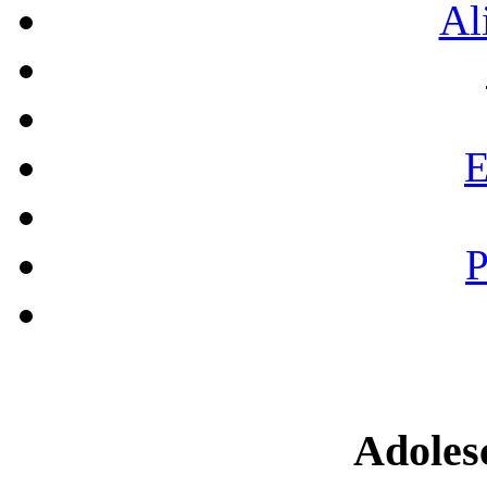
Al
E
P
Adoles