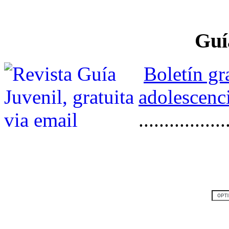
Guí
Boletín gr
adolescenci
.................