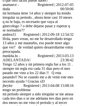
o que otro factor puede haber?
anamarce
-
Registered
|
2012-07-05
duda
00:50:06
mi hermana tiene 14 años y siempre ha tenido
irregular su periodo , ahora tiene casi 10 meses
q no le baja, es necesario que vaya al
ginecologo ? o debe dejarse pasar y esperar q
se normalize??
andrea11
Registered
|
2012-09-18 12:54:32
Hola, pues veran, no me he desarrollado tengo
13 años y me masturbo, eso puede tener algo
que ver?
de verdad quiero desarrollarme estoy
preocupada.
maskita.lu
-
Registered
|
2013-03-13
ADELANTADA!
23:38:42
Tengo 12 años y mi primera regla fue a los 11 .
siempre mi regla era cada 31 dias pero el mes
pasado me vino a los 22 dias !!
Q esta
pasando!! No se cuando me a de venir este mes
necesito ayuda ! Gracias xD
jheyke
Registered
|
2013-04-08 15:08:16
tengo un problema
mi periodo siempre a sido irregular se me atrasa
cada tres dias o se me adelanta tres dias pero en
dos meses no me vino el periodo y al tercer