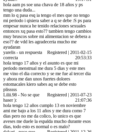
hola aam ps soe una chava de 18 años y ps
tengo una duda...
mm lo q pasa esq ia tengo el mes que no tengo
mi periodo i qisiera saber a q se debe :S ps para
empesar nunca he tenido relaciones sexuales
entonces xq pasa esto?? tambien tengo cambios
muy bruscos sobre mi alimentacion se debera a
eso?? de vdd les agradeceria mucho me
ayudaran
yarelis
-
un respuesta
Registered
|
2011-02-15
correcta
20:53:33
hola tengo 17 años y el asunto es que mi
periodo menstrual me dura 5 dias y este mes
me vino el dia correcto y se me fue al tercer dia
y ahora me dan unos fuertes dolores
estomacales kiero sabes aq se debe esto
plisssss
Lilii.98
-
No se que
Registered
|
2011-07-23
haser ):
21:07:36
hola tengo 12 años cumplo 13 en noviembre
ami me bajo a los 11 años y me dura como 7
dias pero no me da colico, lo unico es que
aveses me duele la espalda mucho durante esos
dias, todo esto es normal o es malo?
dakari
-
nose que
Registered
|
2011-12-26