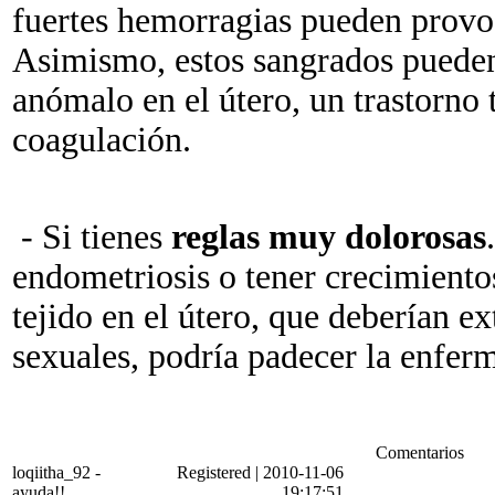
fuertes hemorragias pueden provoc
Asimismo, estos sangrados pueden
anómalo en el útero, un trastorno 
coagulación.
- Si tienes
reglas muy dolorosas
endometriosis o tener crecimient
tejido en el útero, que deberían ex
sexuales, podría padecer la enfer
Comentarios
loqiitha_92
-
Registered
|
2010-11-06
ayuda!!
19:17:51