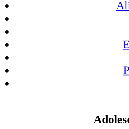
Al
E
P
Adoles