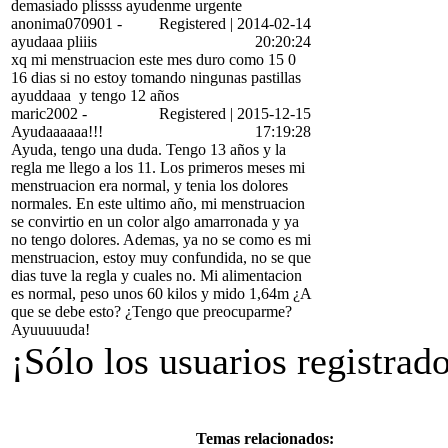
demasiado plissss ayudenme urgente
anonima070901
-
Registered
|
2014-02-14
ayudaaa pliiis
20:20:24
xq mi menstruacion este mes duro como 15 0
16 dias si no estoy tomando ningunas pastillas
ayuddaaa
y tengo 12 años
maric2002
-
Registered
|
2015-12-15
Ayudaaaaaa!!!
17:19:28
Ayuda, tengo una duda. Tengo 13 años y la
regla me llego a los 11. Los primeros meses mi
menstruacion era normal, y tenia los dolores
normales. En este ultimo año, mi menstruacion
se convirtio en un color algo amarronada y ya
no tengo dolores. Ademas, ya no se como es mi
menstruacion, estoy muy confundida, no se que
dias tuve la regla y cuales no. Mi alimentacion
es normal, peso unos 60 kilos y mido 1,64m ¿A
que se debe esto? ¿Tengo que preocuparme?
Ayuuuuuda!
¡Sólo los usuarios registrad
Temas relacionados: