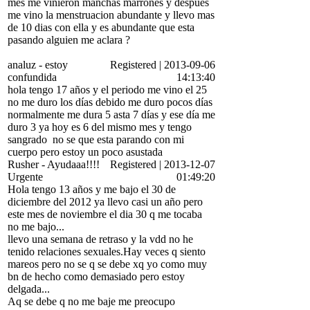
mes me vinieron manchas marrones y despues
me vino la menstruacion abundante y llevo mas
de 10 dias con ella y es abundante que esta
pasando alguien me aclara ?
analuz
-
estoy
Registered
|
2013-09-06
confundida
14:13:40
hola tengo 17 años y el periodo me vino el 25
no me duro los días debido me duro pocos días
normalmente me dura 5 asta 7 días y ese día me
duro 3 ya hoy es 6 del mismo mes y tengo
sangrado
no se que esta parando con mi
cuerpo pero estoy un poco asustada
Rusher
-
Ayudaaa!!!!
Registered
|
2013-12-07
Urgente
01:49:20
Hola tengo 13 años y me bajo el 30 de
diciembre del 2012 ya llevo casi un año pero
este mes de noviembre el dia 30 q me tocaba
no me bajo...
llevo una semana de retraso y la vdd no he
tenido relaciones sexuales.Hay veces q siento
mareos pero no se q se debe xq yo como muy
bn de hecho como demasiado pero estoy
delgada...
Aq se debe q no me baje me preocupo