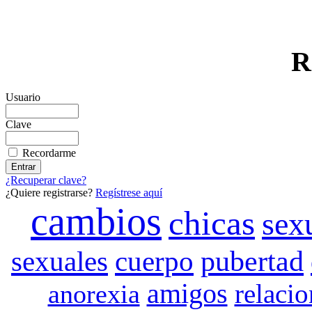
R
Usuario
Clave
Recordarme
¿Recuperar clave?
¿Quiere registrarse?
Regístrese aquí
cambios
chicas
sex
sexuales
cuerpo
pubertad
amigos
relacio
anorexia