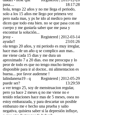
pasa....
18:17:28
hola, tengo 22 años y no me llega el periodo,
solo a los 15 años me llego por primera vez
pero nada mas, y ps he ido al medico pero me
dicen que todo esta bien. no se que pasa con mi
cuerpo y me gustaría saber que me pasa y
encontrar la solución...
jessy
-
Registered
|
2012-03-14
ayuda!!
23:01:26
ola tengo 20 años, y mi periodo es muy irreglar,
hace mas de un año q se complico aun mas..
me viene cada 15 dias y me dura un
aproximado 7 a 20 dias. eso me preocupa y lo
peor de todo es que no tengo mucho tiempo
disponible para ir al doctor.. mi alimentacion es
buena... por favor audenme !
lalindanena19
-
q
Registered
|
2012-05-29
puede ser?
13:29:59
a ver tengo 25, soy de menstruacion regular,
pero ya hace 2 meses q no me viene no e
tenido relaciones hace mas de 5 meses, osea no
estoy embarazada, y para descartar un posible
embarazo me e hecho una prueba y salio
negativa, quisiera saber si la depresión influye,