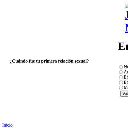
E
¿Cuándo fue tu primera relación sexual?
N
An
En
En
Má
Inicio