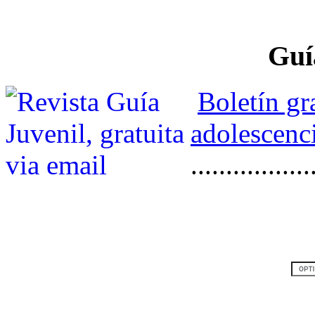
Guí
Boletín gr
adolescenci
.................