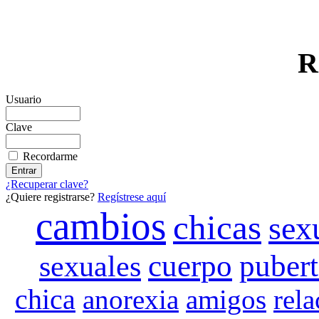
R
Usuario
Clave
Recordarme
¿Recuperar clave?
¿Quiere registrarse?
Regístrese aquí
cambios
chicas
sex
cuerpo
puber
sexuales
chica
anorexia
rela
amigos