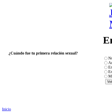
E
¿Cuándo fue tu primera relación sexual?
N
An
En
En
Má
Inicio