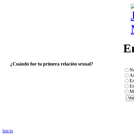
E
¿Cuándo fue tu primera relación sexual?
N
An
En
En
Má
Inicio