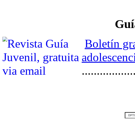
Guí
Boletín gr
adolescenci
.................