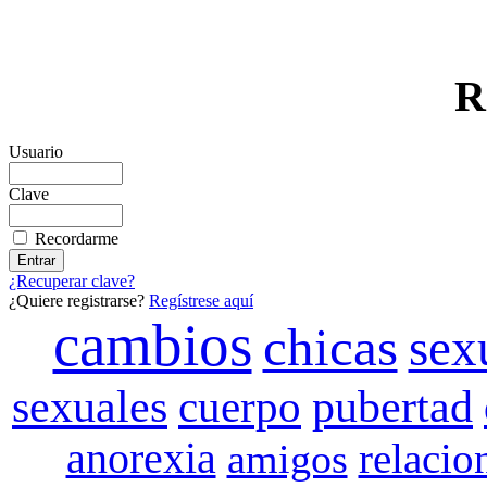
R
Usuario
Clave
Recordarme
¿Recuperar clave?
¿Quiere registrarse?
Regístrese aquí
cambios
chicas
sex
sexuales
cuerpo
pubertad
anorexia
relacio
amigos