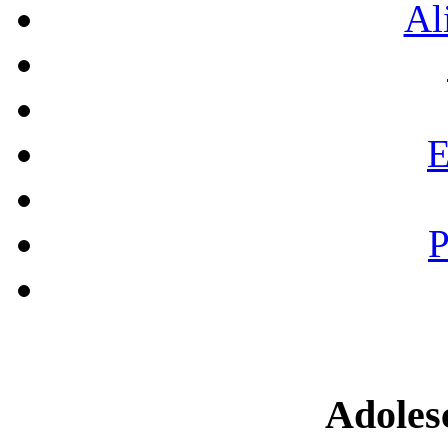
Al
E
P
Adoles