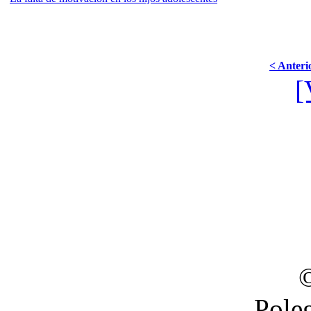
< Anteri
[
Pole