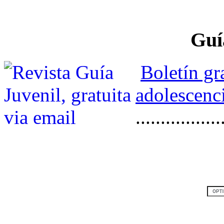
Guí
Boletín gr
adolescenci
.................