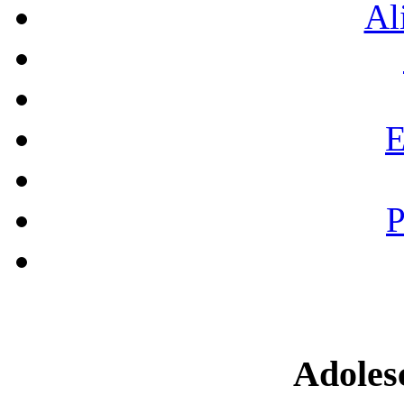
Al
E
P
Adoles