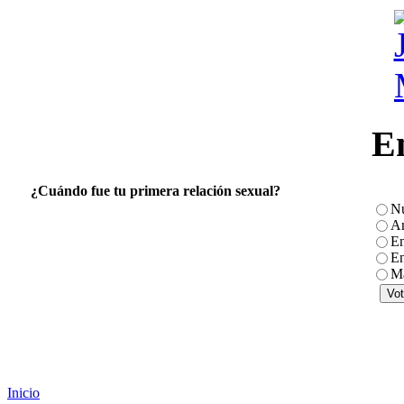
E
¿Cuándo fue tu primera relación sexual?
N
An
En
En
Má
Inicio