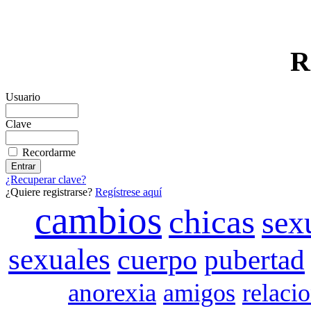
R
Usuario
Clave
Recordarme
¿Recuperar clave?
¿Quiere registrarse?
Regístrese aquí
cambios
chicas
sex
sexuales
cuerpo
pubertad
anorexia
amigos
relaci