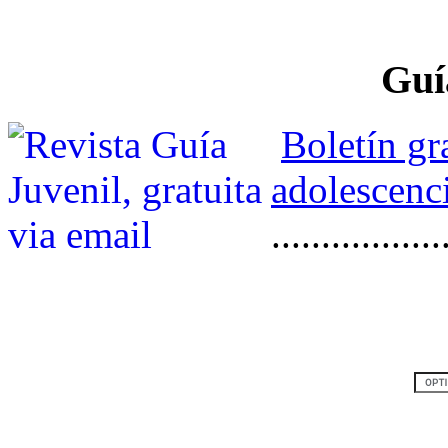
Guí
Boletín gr
adolescenci
.................