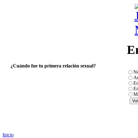
E
¿Cuándo fue tu primera relación sexual?
N
An
En
En
Má
Inicio