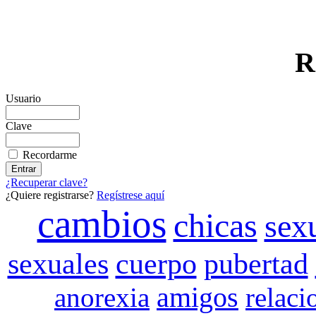
R
Usuario
Clave
Recordarme
¿Recuperar clave?
¿Quiere registrarse?
Regístrese aquí
cambios
chicas
sex
pubertad
sexuales
cuerpo
amigos
anorexia
relaci