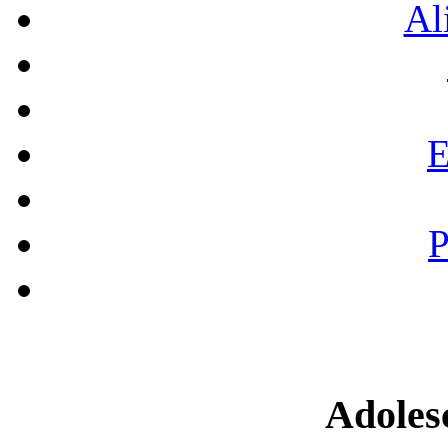
Al
E
P
Adoles