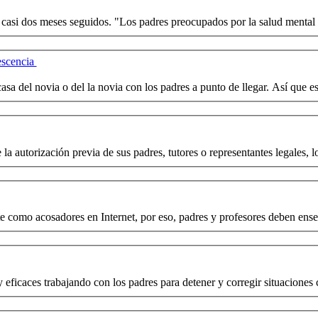
...de llevar a cabo sus actividades cotidianas habituales durante casi dos meses seguidos. "Los
padre
s preocupados por la salud mental 
lescencia
casa del novia o del la novia con los
padre
s a punto de l
 la autorización previa de sus
padre
s, tutores o representantes legales, 
e como acosadores en Internet, por eso,
padre
s y profesores deben ense
uy eficaces trabajando con los
padre
s para detener y corregir situaciones