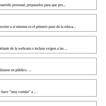
sarrollo personal, prepararlos para que pro...
ocerse a sí mismos es el primero paso de la educa...
lante de la webcam o incluso exigen a las ...
s, esta práctica es íntima y no debe realizarse en público. ...
 se hace "muy común" a ...