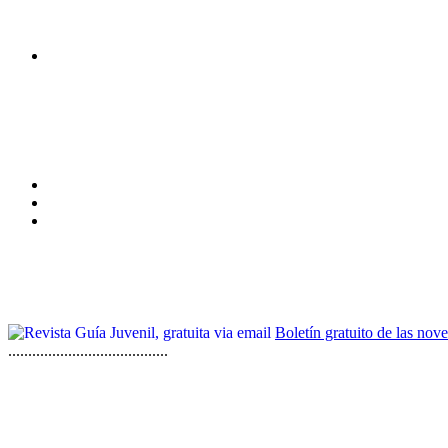
Boletín gratuito de las nov
........................................