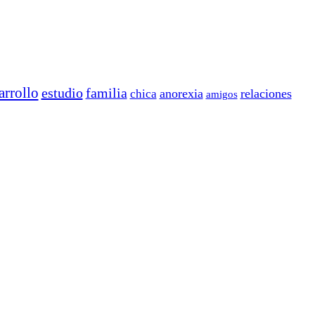
arrollo
estudio
familia
anorexia
relaciones
chica
amigos