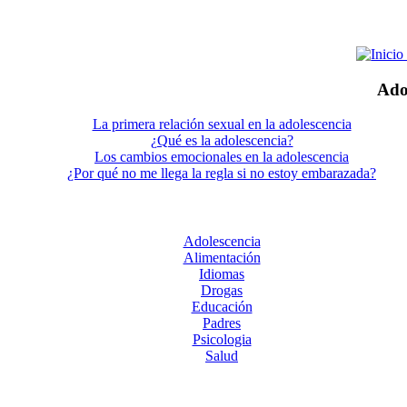
Adol
La primera relación sexual en la adolescencia
¿Qué es la adolescencia?
Los cambios emocionales en la adolescencia
¿Por qué no me llega la regla si no estoy embarazada?
Adolescencia
Alimentación
Idiomas
Drogas
Educación
Padres
Psicologia
Salud