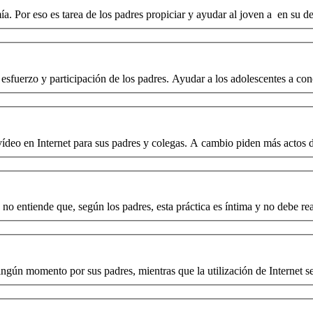
...r a nuestros hijos adolescentes en la independen y la autonomía. Por eso es tarea de los
padre
s propiciar y ayudar al joven a en su de
esfuerzo y participación de los
padre
s. Ayudar a los adolescentes a con
ídeo en Internet para sus
padre
s y colegas. A cambio piden más actos de
co no entiende que, según los
padre
n ningún momento por sus
padre
s, mientras que la utilización de Internet