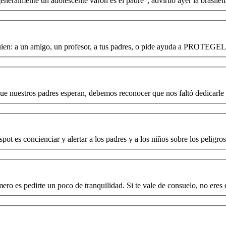
generalmente un adolescente varón es el
padre
", advirtió ayer la brasil
olegios 1- Cuéntaselo a alguien: a un amigo, un profesor, a tus
padre
s, o pide ayuda a PROTEGELES
que nuestros
padre
s esperan, debemos reconocer que nos faltó dedicarle
spot es concienciar y alertar a los
padre
s y a los niños sobre los peligro
ro es pedirte un poco de tranquilidad. Si te vale de consuelo, no eres