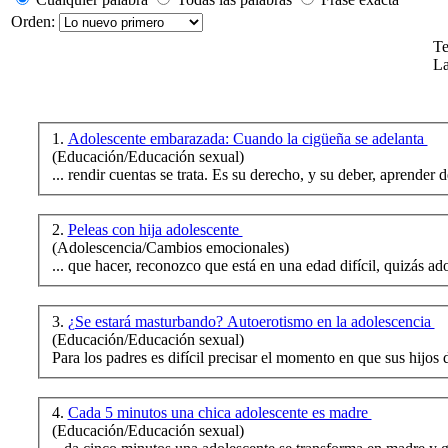
Orden:
Te
La
1.
Adolescente embarazada: Cuando la cigüeña se adelanta
(Educación/Educación sexual)
... rendir cuentas se trata. Es su derecho, y su deber, aprender
2.
Peleas con hija adolescente
(Adolescencia/Cambios emocionales)
... que hacer, reconozco que está en una edad difícil, quizás ad
3.
¿Se estará masturbando? Autoerotismo en la adolescencia
(Educación/Educación sexual)
Para los
padre
s es difícil precisar el momento en que sus hijos
4.
Cada 5 minutos una chica adolescente es madre
(Educación/Educación sexual)