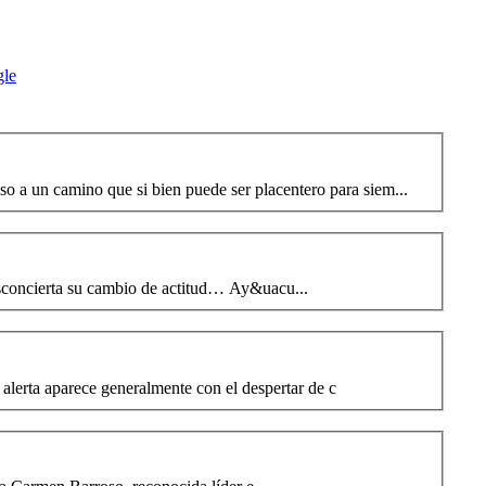
ceso a un camino que si bien puede ser placentero para siem...
sconcierta su cambio de actitud… Ay&uacu...
 alerta aparece generalmente con el despertar de c