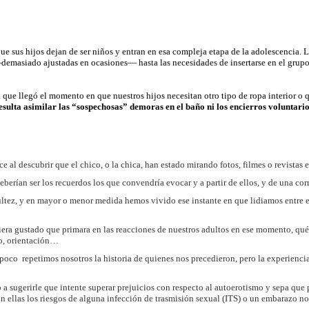
que sus hijos dejan de ser niños y entran en esa compleja etapa de la adolescencia. 
 —demasiado ajustadas en ocasiones— hasta las necesidades de insertarse en el grup
 que llegó el momento en que nuestros hijos necesitan otro tipo de ropa interior o q
resulta asimilar las “sospechosas” demoras en el baño ni los encierros voluntario
al descubrir que el chico, o la chica, han estado mirando fotos, filmes o revistas e
berían ser los recuerdos los que convendría evocar y a partir de ellos, y de una corr
ultez, y en mayor o menor medida hemos vivido ese instante en que lidiamos entre el
iera gustado que primara en las reacciones de nuestros adultos en ese momento, q
cto, orientación…
ampoco repetimos nosotros la historia de quienes nos precedieron, pero la experien
 sugerirle que intente superar prejuicios con respecto al autoerotismo y sepa que pa
on ellas los riesgos de alguna infección de trasmisión sexual (ITS) o un embarazo n