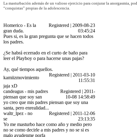
La masturbación además de un valioso ejercicio para conjurar la anorgasmia, podrí
“conquistas” propias de la adolescencia.
Homerico
-
Es la
Registered
|
2009-08-23
gran duda.
03:45:24
Pues si, es la gran pregunta que se hacen todos
los padres.
¿Se habrá ecerrado en el curto de baño para
leer el Playboy o para hacerse unas pajas?
Ay, qué tiempos aquellos.
Registered
|
2011-03-10
kamiizmovimiento
11:55:31
jaja xD
candeagus
-
mis padres
Registered
|
2011-
piensan que soy san
10-08 14:58:49
yo creo que mis padres piensan que soy una
santa, pero enrealidad...
waltr_lpez
-
no
Registered
|
2011-12-06
se
23:13:35
Yo me masturbo hace como año y medio pero
no se como decirle a mis padres y no se si es
malo ayudenme porfa