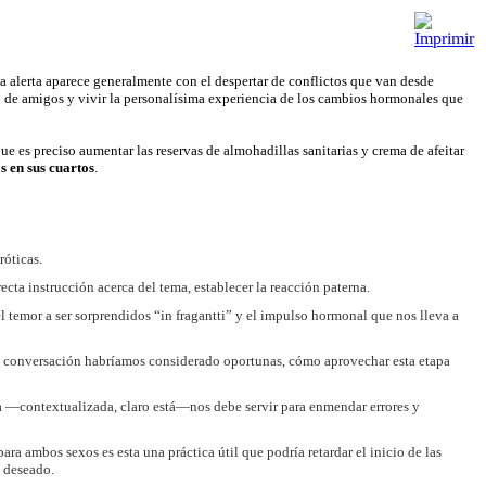
La alerta aparece generalmente con el despertar de conflictos que van desde
o de amigos y vivir la personalísima experiencia de los cambios hormonales que
ue es preciso aumentar las reservas de almohadillas sanitarias y crema de afeitar
s en sus cuartos
.
róticas.
ecta instrucción acerca del tema, establecer la reacción paterna.
 temor a ser sorprendidos “in fragantti” y el impulso hormonal que nos lleva a
ué conversación habríamos considerado oportunas, cómo aprovechar esta etapa
cia —contextualizada, claro está—nos debe servir para enmendar errores y
ra ambos sexos es esta una práctica útil que podría retardar el inicio de las
o deseado.