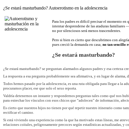
¿Se estará masturbando? Autoerotismo en la adolescencia
Para los padres es difícil precisar el momento en 
intentar desprenderse de las ataduras familiares
no por silenciosos será menos trascendentes.
Pero si bien es cierto que descubrimos con alegría
pues creció la demanda en casa;
no tan sencillo 
¿Se estará masturbando?
¿Se estará masturbando? se preguntan alarmados algunos padres y esa certeza crece 
La respuesta a esa pregunta probablemente sea afirmativa, y en lugar de alarma, de
Todos hemos pasado por la adolescencia, es una ruta obligada para llegar a la ad
procurarnos placer, ese que solo el sexo reporta.
Valdría detenernos un instante y respondernos preguntas tales como qué nos hub
para estrechar los vínculos con esos chicos que “adolecen” de información, afe
Es cierto que nuestros hijos no tienen por qué repetir nuestro itinerario como t
rectificar el camino.
Si está viviendo una experiencia como la que ha motivado estas líneas, me atrevo a
relaciones coitales, peligrosamente precoces según estadísticas actualizadas, y c