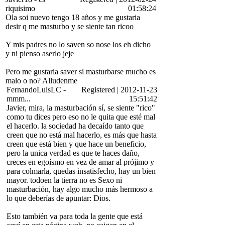
riquisimo
01:58:24
Ola soi nuevo tengo 18 años y me gustaria
desir q me masturbo y se siente tan ricoo
Y mis padres no lo saven so nose los eh dicho
y ni pienso aserlo jeje
Pero me gustaria saver si masturbarse mucho es
malo o no? Alludenme
FernandoLuisLC
-
Registered
|
2012-11-23
mmm...
15:51:42
Javier, mira, la masturbación sí, se siente "rico"
como tu dices pero eso no le quita que esté mal
el hacerlo. la sociedad ha decaído tanto que
creen que no está mal hacerlo, es más que hasta
creen que está bien y que hace un beneficio,
pero la unica verdad es que te haces daño,
creces en egoísmo en vez de amar al prójimo y
para colmarla, quedas insatisfecho, hay un bien
mayor. todoen la tierra no es Sexo ni
masturbación, hay algo mucho más hermoso a
lo que deberías de apuntar: Dios.
Esto también va para toda la gente que está