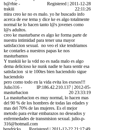
b@rbie
-
Registered
|
2011-12-28
trakiii
22:11:26
mira creo ke no es malo. yo he buscado info
acerca de ese tema y dice ke es algo totalmente
normal ke lo hacen tanto l@s jovenes como
l@s adultos.
creo ke masturbarse es algo ke forma parte de
nuestra intimidad para tener una mayor
satisfaccion sexual.
no veo el xke tendriamos
ke contarles a nuestros papas ke nos
masturbamos
Y trankiii ke la vdd no es nada malo es algo
dema delicioso ke nunk nadie te hara sentir esa
satisfacion
si te 100tes bien haciendolo sigue
haciendolo
pero como todo en la vida evita los exesos!!!
Julio316
-
IP:186.42.210.137
|
2012-05-
masturbacion
20 23:33:19
La masturbacion es muy normal, lo hacen mas
del 90 % de los hombres de todas las edades y
mas del 70% de las mujeres. Es el mejor
metodo para evitar embarazos no deseados y
enfermedades de transmision sexual. julio-p-
316@hotmail.com
hendricks
Registered
|
2011-12-22 21:17:49