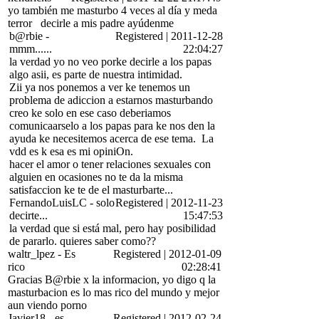
yo también me masturbo 4 veces al día y meda
terror
decirle a mis padre ayúdenme
b@rbie
-
Registered
|
2011-12-28
mmm......
22:04:27
la verdad yo no veo porke decirle a los papas
algo asii, es parte de nuestra intimidad.
Zii ya nos ponemos a ver ke tenemos un
problema de adiccion a estarnos masturbando
creo ke solo en ese caso deberiamos
comunicaarselo a los papas para ke nos den la
ayuda ke necesitemos acerca de ese tema.
La
vdd es k esa es mi opiniOn.
hacer el amor o tener relaciones sexuales con
alguien en ocasiones no te da la misma
satisfaccion ke te de el masturbarte...
FernandoLuisLC
-
solo
Registered
|
2012-11-23
decirte...
15:47:53
la verdad que si está mal, pero hay posibilidad
de pararlo. quieres saber como??
waltr_lpez
-
Es
Registered
|
2012-01-09
rico
02:28:41
Gracias B@rbie x la informacion, yo digo q la
masturbacion es lo mas rico del mundo y mejor
aun viendo porno
Javier18
-
es
Registered
|
2012-02-24