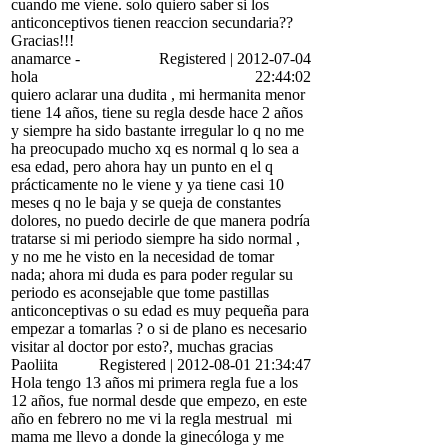
cuando me viene. solo quiero saber si los
anticonceptivos tienen reaccion secundaria??
Gracias!!!
anamarce
-
Registered
|
2012-07-04
hola
22:44:02
quiero aclarar una dudita , mi hermanita menor
tiene 14 años, tiene su regla desde hace 2 años
y siempre ha sido bastante irregular lo q no me
ha preocupado mucho xq es normal q lo sea a
esa edad, pero ahora hay un punto en el q
prácticamente no le viene y ya tiene casi 10
meses q no le baja y se queja de constantes
dolores, no puedo decirle de que manera podría
tratarse si mi periodo siempre ha sido normal ,
y no me he visto en la necesidad de tomar
nada; ahora mi duda es para poder regular su
periodo es aconsejable que tome pastillas
anticonceptivas o su edad es muy pequeña para
empezar a tomarlas ? o si de plano es necesario
visitar al doctor por esto?, muchas gracias
Paoliita
Registered
|
2012-08-01 21:34:47
Hola tengo 13 años mi primera regla fue a los
12 años, fue normal desde que empezo, en este
año en febrero no me vi la regla mestrual
mi
mama me llevo a donde la ginecóloga y me