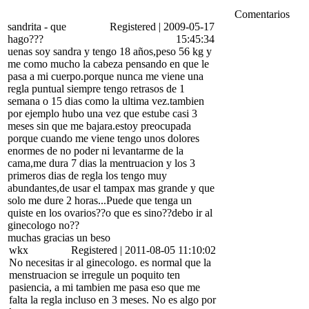
Comentarios
sandrita
-
que
Registered
|
2009-05-17
hago???
15:45:34
uenas soy sandra y tengo 18 años,peso 56 kg y
me como mucho la cabeza pensando en que le
pasa a mi cuerpo.porque nunca me viene una
regla puntual siempre tengo retrasos de 1
semana o 15 dias como la ultima vez.tambien
por ejemplo hubo una vez que estube casi 3
meses sin que me bajara.estoy preocupada
porque cuando me viene tengo unos dolores
enormes de no poder ni levantarme de la
cama,me dura 7 dias la mentruacion y los 3
primeros dias de regla los tengo muy
abundantes,de usar el tampax mas grande y que
solo me dure 2 horas...Puede que tenga un
quiste en los ovarios??o que es sino??debo ir al
ginecologo no??
muchas gracias un beso
wkx
Registered
|
2011-08-05 11:10:02
No necesitas ir al ginecologo. es normal que la
menstruacion se irregule un poquito ten
pasiencia, a mi tambien me pasa eso que me
falta la regla incluso en 3 meses. No es algo por