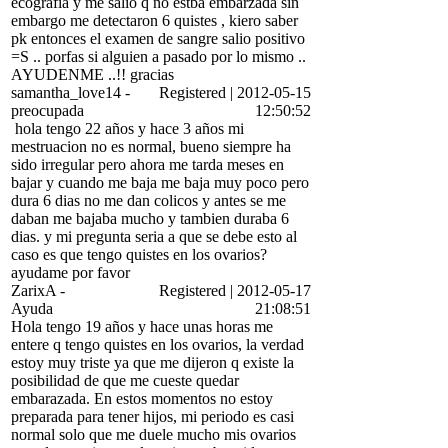
ecografia y me salio q no estba embarzada sin
embargo me detectaron 6 quistes , kiero saber
pk entonces el examen de sangre salio positivo
=S .. porfas si alguien a pasado por lo mismo ..
AYUDENME ..!! gracias
samantha_love14
-
Registered
|
2012-05-15
preocupada
12:50:52
hola tengo 22 años y hace 3 años mi
mestruacion no es normal, bueno siempre ha
sido irregular pero ahora me tarda meses en
bajar y cuando me baja me baja muy poco pero
dura 6 dias no me dan colicos y antes se me
daban me bajaba mucho y tambien duraba 6
dias. y mi pregunta seria a que se debe esto al
caso es que tengo quistes en los ovarios?
ayudame por favor
ZarixA
-
Registered
|
2012-05-17
Ayuda
21:08:51
Hola tengo 19 años y hace unas horas me
entere q tengo quistes en los ovarios, la verdad
estoy muy triste ya que me dijeron q existe la
posibilidad de que me cueste quedar
embarazada. En estos momentos no estoy
preparada para tener hijos, mi periodo es casi
normal solo que me duele mucho mis ovarios