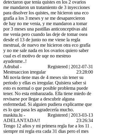
detectaron que tenia quistes en los 2 ovarios
me mandaron un tratamiento de 3 inyecciones
para disolver los quistes, me hicieron una eco
grafía a los 3 meses y se me desaparecieron
de hay no me venia, y me mandaron a tomar
por 3 meses una pastillas anticonceptivas ahi
me venia pero cuando las deje de tomar osea
desde el 13 de junio no me viene la regla
mestrual, de nuevo me hicieron otra eco grafía
y no me sale nada en los ovarios quiero saber
cual es el motivo de uqe no mestruo
ayudenme..!
Adrubal
-
Registered
|
2012-07-31
Mestruaccion irregular
23:28:00
Mi novia tiene mas de 4 meses sin tener su
periodo y ellas es irregular. Quisiera saber si
esto es normal o que posible problema puede
tener. No esta embarazada. Ella tiene miedo de
revisarse por llegar a descubrir alguna
enfermedad. Si alguien pudiera explicarme que
es lo que pasa les agradecería mucho.
maskita.lu
-
Registered
|
2013-03-13
ADELANTADA!!
23:26:34
Tengo 12 años y mi primera regla fue a los 11 .
siempre mi regla era cada 31 dias pero el mes