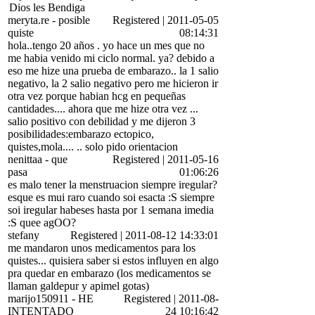
Dios les Bendiga
meryta.re
-
posible
Registered
|
2011-05-05
quiste
08:14:31
hola..tengo 20 años . yo hace un mes que no
me habia venido mi ciclo normal. ya? debido a
eso me hize una prueba de embarazo.. la 1 salio
negativo, la 2 salio negativo pero me hicieron ir
otra vez porque habian hcg en pequeñas
cantidades.... ahora que me hize otra vez ...
salio positivo con debilidad y me dijeron 3
posibilidades:embarazo ectopico,
quistes,mola.... .. solo pido orientacion
nenittaa
-
que
Registered
|
2011-05-16
pasa
01:06:26
es malo tener la menstruacion siempre iregular?
esque es mui raro cuando soi esacta :S siempre
soi iregular habeses hasta por 1 semana imedia
:S quee agOO?
stefany
Registered
|
2011-08-12 14:33:01
me mandaron unos medicamentos para los
quistes... quisiera saber si estos influyen en algo
pra quedar en embarazo (los medicamentos se
llaman galdepur y apimel gotas)
marijo150911
-
HE
Registered
|
2011-08-
INTENTADO
24 10:16:42