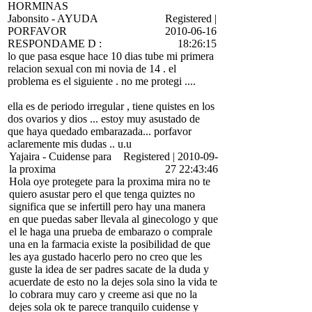
HORMINAS
Jabonsito
-
AYUDA
Registered
|
PORFAVOR
2010-06-16
RESPONDAME D :
18:26:15
lo que pasa esque hace 10 dias tube mi primera
relacion sexual con mi novia de 14 . el
problema es el siguiente . no me protegi ....
ella es de periodo irregular , tiene quistes en los
dos ovarios y dios ... estoy muy asustado de
que haya quedado embarazada... porfavor
aclaremente mis dudas .. u.u
Yajaira
-
Cuidense para
Registered
|
2010-09-
la proxima
27 22:43:46
Hola oye protegete para la proxima mira no te
quiero asustar pero el que tenga quiztes no
significa que se infertill pero hay una manera
en que puedas saber llevala al ginecologo y que
el le haga una prueba de embarazo o comprale
una en la farmacia existe la posibilidad de que
les aya gustado hacerlo pero no creo que les
guste la idea de ser padres sacate de la duda y
acuerdate de esto no la dejes sola sino la vida te
lo cobrara muy caro y creeme asi que no la
dejes sola ok te parece tranquilo cuidense y