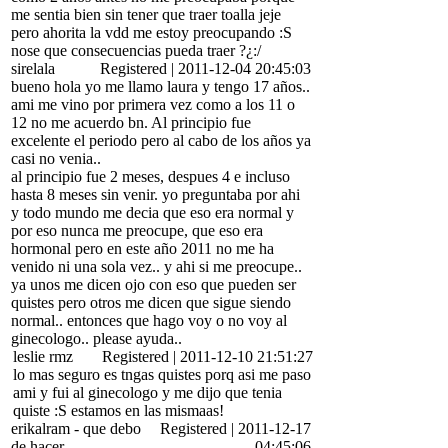
me sentia bien sin tener que traer toalla jeje
pero ahorita la vdd me estoy preocupando :S
nose que consecuencias pueda traer ?¿:/
sirelala
Registered
|
2011-12-04 20:45:03
bueno hola yo me llamo laura y tengo 17 años..
ami me vino por primera vez como a los 11 o
12 no me acuerdo bn. Al principio fue
excelente el periodo pero al cabo de los años ya
casi no venia..
al principio fue 2 meses, despues 4 e incluso
hasta 8 meses sin venir. yo preguntaba por ahi
y todo mundo me decia que eso era normal y
por eso nunca me preocupe, que eso era
hormonal pero en este año 2011 no me ha
venido ni una sola vez.. y ahi si me preocupe..
ya unos me dicen ojo con eso que pueden ser
quistes pero otros me dicen que sigue siendo
normal.. entonces que hago voy o no voy al
ginecologo.. please ayuda..
leslie rmz
Registered
|
2011-12-10 21:51:27
lo mas seguro es tngas quistes porq asi me paso
ami y fui al ginecologo y me dijo que tenia
quiste :S estamos en las mismaas!
erikalram
-
que debo
Registered
|
2011-12-17
de hacer
04:45:06