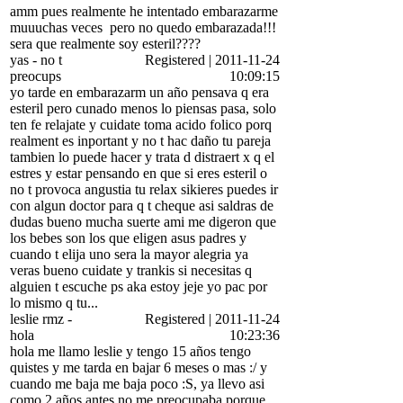
amm pues realmente he intentado embarazarme
muuuchas veces
pero no quedo embarazada!!!
sera que realmente soy esteril????
yas
-
no t
Registered
|
2011-11-24
preocups
10:09:15
yo tarde en embarazarm un año pensava q era
esteril pero cunado menos lo piensas pasa, solo
ten fe relajate y cuidate toma acido folico porq
realment es inportant y no t hac daño tu pareja
tambien lo puede hacer y trata d distraert x q el
estres y estar pensando en que si eres esteril o
no t provoca angustia tu relax sikieres puedes ir
con algun doctor para q t cheque asi saldras de
dudas bueno mucha suerte ami me digeron que
los bebes son los que eligen asus padres y
cuando t elija uno sera la mayor alegria ya
veras bueno cuidate y trankis si necesitas q
alguien t escuche ps aka estoy jeje yo pac por
lo mismo q tu...
leslie rmz
-
Registered
|
2011-11-24
hola
10:23:36
hola me llamo leslie y tengo 15 años tengo
quistes y me tarda en bajar 6 meses o mas :/ y
cuando me baja me baja poco :S, ya llevo asi
como 2 años antes no me preocupaba porque