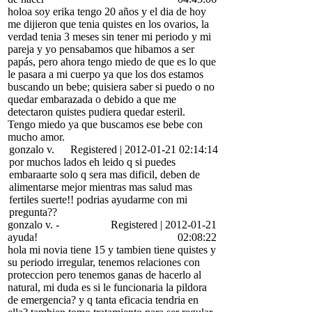
holoa soy erika tengo 20 años y el dia de hoy
me dijieron que tenia quistes en los ovarios, la
verdad tenia 3 meses sin tener mi periodo y mi
pareja y yo pensabamos que hibamos a ser
papás, pero ahora tengo miedo de que es lo que
le pasara a mi cuerpo ya que los dos estamos
buscando un bebe; quisiera saber si puedo o no
quedar embarazada o debido a que me
detectaron quistes pudiera quedar esteril.
Tengo miedo ya que buscamos ese bebe con
mucho amor.
gonzalo v.
Registered
|
2012-01-21 02:14:14
por muchos lados eh leido q si puedes
embaraarte solo q sera mas dificil, deben de
alimentarse mejor mientras mas salud mas
fertiles suerte!! podrias ayudarme con mi
pregunta??
gonzalo v.
-
Registered
|
2012-01-21
ayuda!
02:08:22
hola mi novia tiene 15 y tambien tiene quistes y
su periodo irregular, tenemos relaciones con
proteccion pero tenemos ganas de hacerlo al
natural, mi duda es si le funcionaria la pildora
de emergencia? y q tanta eficacia tendria en