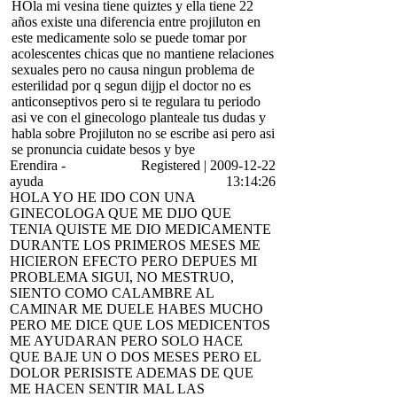
HOla mi vesina tiene quiztes y ella tiene 22
años existe una diferencia entre projiluton en
este medicamente solo se puede tomar por
acolescentes chicas que no mantiene relaciones
sexuales pero no causa ningun problema de
esterilidad por q segun dijjp el doctor no es
anticonseptivos pero si te regulara tu periodo
asi ve con el ginecologo planteale tus dudas y
habla sobre Projiluton no se escribe asi pero asi
se pronuncia cuidate besos y bye
Erendira
-
Registered
|
2009-12-22
ayuda
13:14:26
HOLA YO HE IDO CON UNA
GINECOLOGA QUE ME DIJO QUE
TENIA QUISTE ME DIO MEDICAMENTE
DURANTE LOS PRIMEROS MESES ME
HICIERON EFECTO PERO DEPUES MI
PROBLEMA SIGUI, NO MESTRUO,
SIENTO COMO CALAMBRE AL
CAMINAR ME DUELE HABES MUCHO
PERO ME DICE QUE LOS MEDICENTOS
ME AYUDARAN PERO SOLO HACE
QUE BAJE UN O DOS MESES PERO EL
DOLOR PERISISTE ADEMAS DE QUE
ME HACEN SENTIR MAL LAS