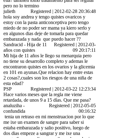
ella? tambien tomo tratamiento para ser regular
pero no lo termino
julieth
Registered
|
2012-02-28 20:36:48
hola soy andrea y tengo quistes ovaricos y
estoy con la pasta anticonceptiva pero tengo
miedo de no poder ser mama ya kiero serlo y
en algunos dias deje de tomarla para quedar
embarazada y nada
que puedo hacer ??
Sandracid
-
Hija de 11
Registered
|
2012-03-
años con quistes
09 20:17:11
Mi hija de 11 años le llego su menarquia pero
no tiene su desarrollo completo y ademas le
encontraron quistes en los ovarios y la glicemia
en 101 en ayunas.Que relacion hay entre estas
2 cosas?,cuales son los riesgos de una niña de
esta edad?
PSP
Registered
|
2012-03-22 12:23:34
Hace varios meses que la regla me viene
retardada, de unos 9 a 15 días. Que me pasa?
analuziha
-
Registered
|
2012-05-05
confundida
00:16:32
tenia un retraso en mi menstruacion por lo que
me ixe un examen de sangre para saber si
estaba embarazada y salio positivo, luego de
dos dias empeze a sangrar y me ixe una