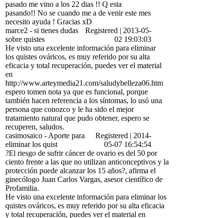
pasado me vino a los 22 dias !! Q esta
pasando!! No se cuando me a de venir este mes
necesito ayuda ! Gracias xD
marce2
-
si tienes dudas
Registered
|
2013-05-
sobre quistes
02 19:03:03
He visto una excelente información para eliminar
los quistes ováricos, es muy referido por su alta
eficacia y total recuperación, puedes ver el material
en
http://www.arteymedia21.com/saludybelleza06.htm
espero tomen nota ya que es funcional, porque
también hacen referencia a los síntomas, lo usó una
persona que conozco y le ha sido el mejor
tratamiento natural que pudo obtener, espero se
recuperen, saludos.
casimosaico
-
Aporte para
Registered
|
2014-
eliminar los quist
05-07 16:54:54
?El riesgo de sufrir cáncer de ovario es del 50 por
ciento frente a las que no utilizan anticonceptivos y la
protección puede alcanzar los 15 años?, afirma el
ginecólogo Juan Carlos Vargas, asesor científico de
Profamilia.
He visto una excelente información para eliminar los
quistes ováricos, es muy referido por su alta eficacia
y total recuperación, puedes ver el material en