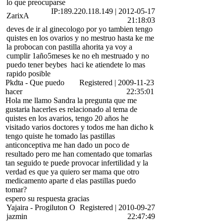
lo que preocuparse
IP:189.220.118.149
|
2012-05-17
ZarixA
21:18:03
deves de ir al ginecologo por yo tambien tengo
quistes en los ovarios y no mestruo hasta ke me
la probocan con pastilla ahorita ya voy a
cumplir 1año5meses ke no eh mestruado y no
puedo tener beybes
haci ke atiendete lo mas
rapido posible
Pkdta
-
Que puedo
Registered
|
2009-11-23
hacer
22:35:01
Hola me llamo Sandra la pregunta que me
gustaria hacerles es relacionado al tema de
quistes en los avarios, tengo 20 años he
visitado varios doctores y todos me han dicho k
tengo quiste he tomado las pastillas
anticonceptiva me han dado un poco de
resultado pero me han comentado que tomarlas
tan seguido te puede provocar infertilidad y la
verdad es que ya quiero ser mama que otro
medicamento aparte d elas pastillas puedo
tomar?
espero su respuesta gracias
Yajaira
-
Progiluton O
Registered
|
2010-09-27
jazmin
22:47:49