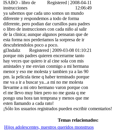
ISABO
-
libro de
Registered
|
2008-04-11
instrucciones
12:06:49
ya sabemos que cada uno somos un mundo
diferente y respondemos a todo de forma
diferente, pero podian dar cursillos para padres
o libro de instrucciones con cada niño al salir
de la clinica; aunque algunos pensaran que de
esta forma nos perderiamos la sorpresa de ir
descubriendolos poco a poco.
gl3ndaliz
Registered
|
2009-03-08 01:10:21
porque mis padres quieren encerrarme tanto
hay veces que quiero ir al cine sola con mis
amistades y me envian conmigo a mi hermana
menor y eso me molesta y tambien ya a las 9
0
pm. la pelicula tiene q haber terminado porque
me va a ir a buscar ya...a mi no me molesta
llevarme a mi otro hermano varon porque con
el me llevo muy bien pero no me gusta q me
pongo una hora tan temprana y menos que me
esten llamando a cada rato!
¡Sólo los usuarios registrados pueden escribir comentarios!
Temas relacionados:
Hijos adolescentes, nuestros queridos monstruos