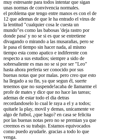
muy estresante para todos intentar que sigan
unas normas de convivencia normales.
el problema que tengo entre manos es con el de
12 que ademas de que le ha entrado el virus de
la lentitud "cualquier cosa le cuesta un
mundo"es como las babosas 'deja rastro por
donde pasa' y no se si es que se entretiene
divagando o mirando a las musarañas, pero se
le pasa el tiempo sin hacer nada, al mismo
tiempo esta como apatico e indiferente con
respecto a sus estudios; siempre a sido de
sobresaliente es mas no se si por ser "Leo"
hasta ahora preferia ser conocido por sus
buenas notas que por malas. pero creo que esto
ha llegado a su fin, ya que segun él, suerte
tenemos que no suspende!acaba de llamarme el
profe de mates y dice que no hace las tareas;
ademas de estar todo el dia detras
recordandoselo lo cual le raya a el y a todos;
quitarle la play, movil y demas, unicamente ve
algo de futbol, ¿que hago? en casa se felicita
por las buenas notas pero no se premian ya que
creemos es su trabajo. Estamos equivocados
como puedo ayudarle. gracias a todo lo que
venga.