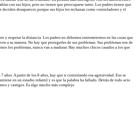
lar con sus hijos, pero no tienen que preocuparse tanto. Los padres tienen que
 deciden desaparecer, porque sus hijos les rechazan como controladores y el
te y respetar la distancia. Los padres no debemos entrometernos en las cosas que
elven a su manera. No hay que protegerles de sus problemas. Sus problemas son de
olvemos los problemas, nunca van a madurar. Hay muchos chicos casados a los que
7 años. A partir de los 8 años, hay que ir controlando esa agresividad. Eso se
tiene en un estadio infantil y es que la palabra ha fallado. Detrás de todo acto
remios y castigos. Es algo mucho más complejo.