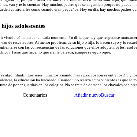
nas, van y te lo cuentan. Hay muchos padres que se angustian porque no pueden hab
 pueden controlarles como cuando eran pequeños. Hoy en día, hay muchos padres que
 hijos adolescentes
, ir viendo cómo actuar en cada momento. Yo diría que hay que respetarse mutuamen
 van de rescatadores. Al menor problema de su hijo o hija, lo hacen suyo y lo resu
 enfrentarse con las consecuencias de las soluciones que ellos adopten. Si les res
 chico? Tiene que hacer lo que a él le parezca, aunque se equivoque.
s algo infantil. Los seres humanos, cuando más agresivos son es entre los 3,5 y los 
olencia, la educación ha fracasado. Cuando uno realiza actos violentos es que se man
trata de poner guardias en los colegios. No se trata de domar a los chavales con p
Comentarios
Añadir nuevo
Buscar