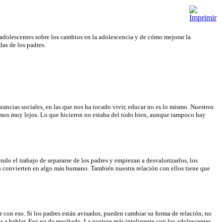
s adolescentes sobre los cambios en la adolescencia y de cómo mejorar la
as de los padres.
tancias sociales, en las que nos ha tocado vivir, educar no es lo mismo. Nuestros
íamos muy lejos. Lo que hicieron no estaba del todo bien, aunque tampoco hay
ndo el trabajo de separarse de los padres y empiezan a desvalorizarlos, los
os convierten en algo más humano. También nuestra relación con ellos tiene que
tar con eso. Si los padres están avisados, pueden cambiar su forma de relación, no
os a hablar. Eso no da resultado. La postura más inteligente con los adolescentes