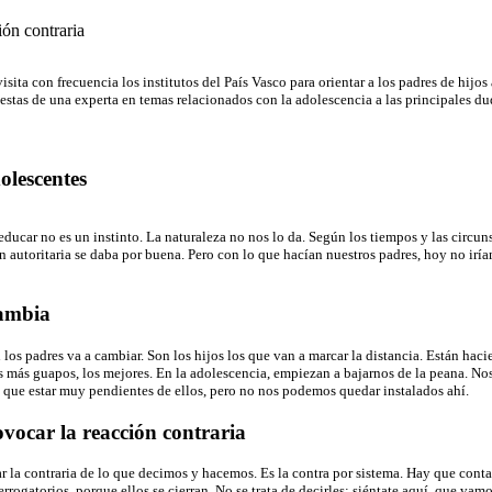
ión contraria
ita con frecuencia los institutos del País Vasco para orientar a los padres de hijo
stas de una experta en temas relacionados con la adolescencia a las principales dud
olescentes
ducar no es un instinto. La naturaleza no nos lo da. Según los tiempos y las circuns
n autoritaria se daba por buena. Pero con lo que hacían nuestros padres, hoy no ir
cambia
os padres va a cambiar. Son los hijos los que van a marcar la distancia. Están hacie
os más guapos, los mejores. En la adolescencia, empiezan a bajarnos de la peana. N
 que estar muy pendientes de ellos, pero no nos podemos quedar instalados ahí.
rovocar la reacción contraria
levar la contraria de lo que decimos y hacemos. Es la contra por sistema. Hay que con
rrogatorios, porque ellos se cierran. No se trata de decirles: siéntate aquí, que vam