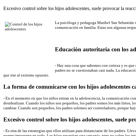
Excesivo control sobre los hijos adolescentes, suele provocar la reacc
La psicóloga y pedagoga Maribel San Sebastián vis
comunicación en familia. Estas son algunas respue
Educación autoritaria con los ad
- Hay una cosa que sabemos con certeza y es que e
padres no se cuestionaban casi nada. La educació
que irse al extremo opuesto.
La forma de comunicarse con los hijos adolescentes 
- En el momento en que los niños entran en la adolescencia, la comunicación con l
desidealizan. Cuando los niños son pequeños, los padres somos los más listos, l
cambiar. Cuando son pequeños, los padres solemos ser controladores, porque hay
Excesivo control sobre los hijos adolescentes, suele p
- Es otra de las estrategias que ellos utilizan para distanciarse de los padres: L
querer imponerse en todo. Los hijos necesitan una cercanía, pero no valen los inte