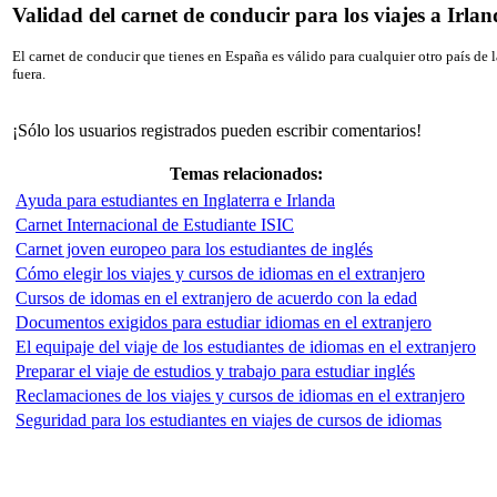
Validad del carnet de conducir para los viajes a Irlan
El carnet de conducir que tienes en España es válido para cualquier otro país de l
fuera.
¡Sólo los usuarios registrados pueden escribir comentarios!
Temas relacionados:
Ayuda para estudiantes en Inglaterra e Irlanda
Carnet Internacional de Estudiante ISIC
Carnet joven europeo para los estudiantes de inglés
Cómo elegir los viajes y cursos de idiomas en el extranjero
Cursos de idomas en el extranjero de acuerdo con la edad
Documentos exigidos para estudiar idiomas en el extranjero
El equipaje del viaje de los estudiantes de idiomas en el extranjero
Preparar el viaje de estudios y trabajo para estudiar inglés
Reclamaciones de los viajes y cursos de idiomas en el extranjero
Seguridad para los estudiantes en viajes de cursos de idiomas