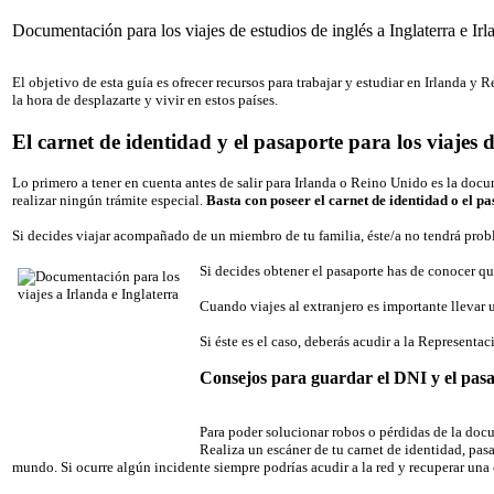
Documentación para los viajes de estudios de inglés a Inglaterra e Irl
El objetivo de esta guía es ofrecer recursos para trabajar y estudiar en Irlanda
la hora de desplazarte y vivir en estos países.
El carnet de identidad y el pasaporte para los viajes d
Lo primero a tener en cuenta antes de salir para Irlanda o Reino Unido es la do
realizar ningún trámite especial.
Basta con poseer el carnet de identidad o el p
Si decides viajar acompañado de un miembro de tu familia, éste/a no tendrá proble
Si decides obtener el pasaporte has de conocer qu
Cuando viajes al extranjero es importante llevar 
Si éste es el caso, deberás acudir a la Represent
Consejos para guardar el DNI y el pas
Para poder solucionar robos o pérdidas de la docu
Realiza un escáner de tu carnet de identidad, pas
mundo. Si ocurre algún incidente siempre podrías acudir a la red y recuperar un