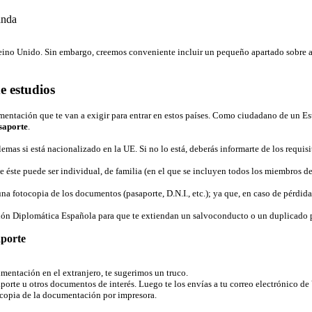
anda
 y Reino Unido. Sin embargo, creemos conveniente incluir un pequeño apartado sobre
e estudios
cumentación que te van a exigir para entrar en estos países. Como ciudadano de un E
asaporte
.
mas si está nacionalizado en la UE. Si no lo está, deberás informarte de los requisi
e éste puede ser individual, de familia (en el que se incluyen todos los miembros de
una fotocopia de los documentos (pasaporte, D.N.I., etc.); ya que, en caso de pérdid
ación Diplomática Española para que te extiendan un salvoconducto o un duplicado pa
aporte
mentación en el extranjero, te sugerimos un truco.
aporte u otros documentos de interés. Luego te los envías a tu correo electrónico de
a copia de la documentación por impresora.